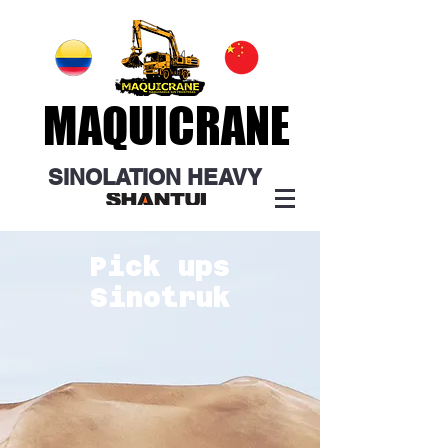
MAQUICRANE
MAQUICRANE
SINOLATION
HEAVY
Pick ups
Sinotruk