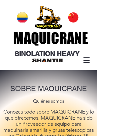
MAQUICRANE
MAQUICRANE
SINOLATION
HEAVY
SOBRE MAQUICRANE
Quiénes somos
Conozca todo sobre MAQUICRANE y lo
que ofrecemos. MAQUICRANE ha sido
un Proveedor de equipo para
maquinaria amarilla y gruas telescopicas
en Colombia durante los últimos 15