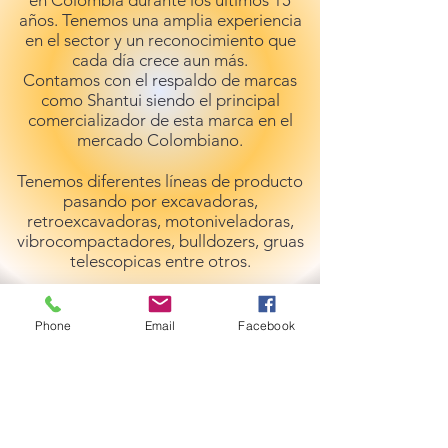
años. Tenemos una amplia experiencia
en el sector y un reconocimiento que
cada día crece aun más.
Contamos con el respaldo de marcas
como Shantui siendo el principal
comercializador de esta marca en el
mercado Colombiano.
Tenemos diferentes líneas de producto
pasando por excavadoras,
retroexcavadoras, motoniveladoras,
vibrocompactadores, bulldozers, gruas
telescopicas entre otros.
Solicita ya mismo tu
Phone
Email
Facebook
cotización aquí.
MAQUICRANE